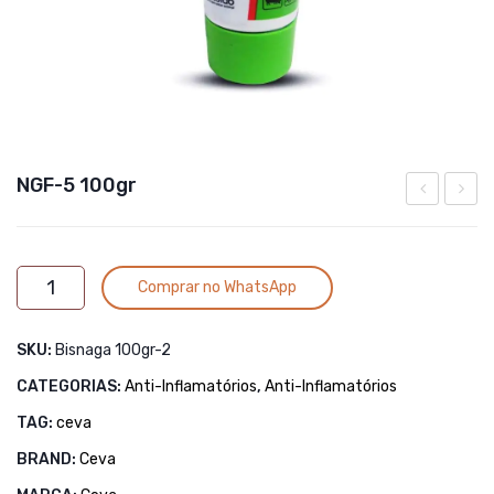
NGF-5 100gr
Xarope
5 –
500ml
450gr
Alternative:
NGF-
Comprar no WhatsApp
5
100gr
SKU:
Bisnaga 100gr-2
quantidade
CATEGORIAS:
Anti-Inflamatórios
,
Anti-Inflamatórios
TAG:
ceva
BRAND:
Ceva