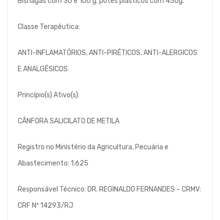
Bisnagas com 30 e 100 g; potes plásticos com 450g.
Classe Terapêutica:
ANTI-INFLAMATÓRIOS, ANTI-PIRÉTICOS, ANTI-ALERGICOS
E ANALGÉSICOS
Princípio(s) Ativo(s):
CÂNFORA SALICILATO DE METILA
Registro no Ministério da Agricultura, Pecuária e
Abastecimento: 1.625
Responsável Técnico: DR. REGINALDO FERNANDES – CRMV:
CRF Nº 14293/RJ