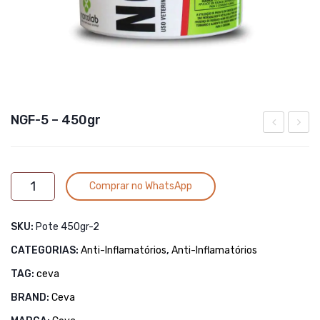
NGF-5 – 450gr
5
500ml
100gr
Alternative:
NGF-
Comprar no WhatsApp
5
-
SKU:
Pote 450gr-2
450gr
quantidade
CATEGORIAS:
Anti-Inflamatórios
,
Anti-Inflamatórios
TAG:
ceva
BRAND:
Ceva