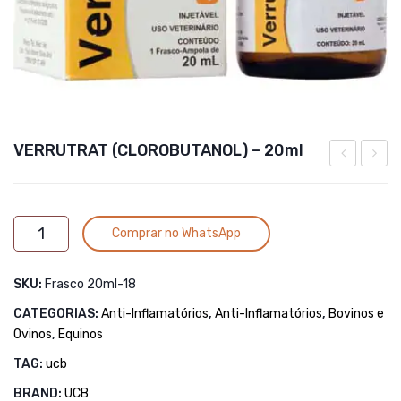
VERRUTRAT (CLOROBUTANOL) – 20ml
–
Poma
50
50ml
Alternative:
VERRUTRAT
G
Comprar no WhatsApp
(CLOROBUTANOL)
-
SKU:
Frasco 20ml-18
20ml
quantidade
CATEGORIAS:
Anti-Inflamatórios
,
Anti-Inflamatórios
,
Bovinos e
Ovinos
,
Equinos
TAG:
ucb
BRAND:
UCB