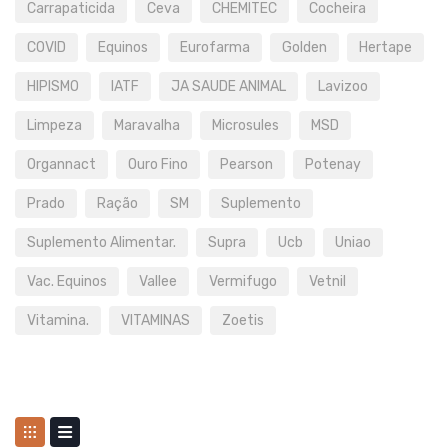
Carrapaticida
Ceva
CHEMITEC
Cocheira
COVID
Equinos
Eurofarma
Golden
Hertape
HIPISMO
IATF
JA SAUDE ANIMAL
Lavizoo
Limpeza
Maravalha
Microsules
MSD
Organnact
Ouro Fino
Pearson
Potenay
Prado
Ração
SM
Suplemento
Suplemento Alimentar.
Supra
Ucb
Uniao
Vac. Equinos
Vallee
Vermifugo
Vetnil
Vitamina.
VITAMINAS
Zoetis