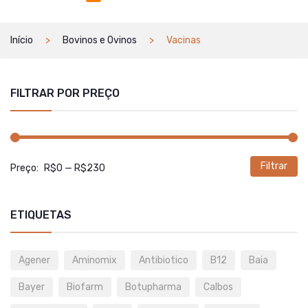
Início
Bovinos e Ovinos
Vacinas
FILTRAR POR PREÇO
Filtrar
P
P
Preço:
R$0
—
R$230
m
m
ETIQUETAS
Agener
Aminomix
Antibiotico
B12
Baia
Bayer
Biofarm
Botupharma
Calbos