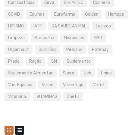
Carrapaticida
Ceva
CHEMITEC
Cocheira
COVID
Equinos
Eurofarma
Golden
Hertape
HIPISMO
IATF
JA SAUDE ANIMAL
Lavizoo
Limpeza
Maravalha
Microsules
MSD
Organnact
Ouro Fino
Pearson
Potenay
Prado
Ração
SM
Suplemento
Suplemento Alimentar.
Supra
Ucb
Uniao
Vac. Equinos
Vallee
Vermifugo
Vetnil
Vitamina.
VITAMINAS
Zoetis