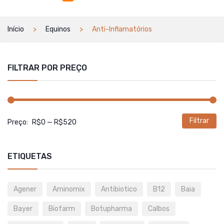
Início
Equinos
Anti-Inflamatórios
FILTRAR POR PREÇO
Filtrar
P
P
Preço:
R$0
—
R$520
m
m
ETIQUETAS
Agener
Aminomix
Antibiotico
B12
Baia
Bayer
Biofarm
Botupharma
Calbos