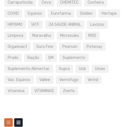
Carrapaticida
Ceva
CHEMITEC
Cocheira
COVID
Equinos
Eurofarma
Golden
Hertape
HIPISMO
IATF
JA SAUDE ANIMAL
Lavizoo
Limpeza
Maravalha
Microsules
MSD
Organnact
Ouro Fino
Pearson
Potenay
Prado
Ração
SM
Suplemento
Suplemento Alimentar.
Supra
Ucb
Uniao
Vac. Equinos
Vallee
Vermifugo
Vetnil
Vitamina.
VITAMINAS
Zoetis