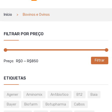
Início
Bovinos e Ovinos
FILTRAR POR PREÇO
Filtrar
P
P
Preço:
R$0
—
R$850
m
m
ETIQUETAS
Agener
Aminomix
Antibiotico
B12
Baia
Bayer
Biofarm
Botupharma
Calbos