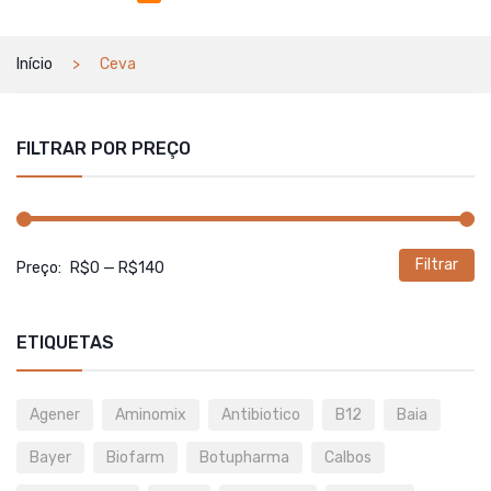
Início
Ceva
FILTRAR POR PREÇO
Filtrar
P
P
Preço:
R$0
—
R$140
m
m
ETIQUETAS
Agener
Aminomix
Antibiotico
B12
Baia
Bayer
Biofarm
Botupharma
Calbos