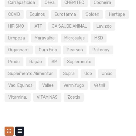
Carrapaticida
Ceva
CHEMITEC
Cocheira
COVID
Equinos
Eurofarma
Golden
Hertape
HIPISMO
IATF
JA SAUDE ANIMAL
Lavizoo
Limpeza
Maravalha
Microsules
MSD
Organnact
Ouro Fino
Pearson
Potenay
Prado
Ração
SM
Suplemento
Suplemento Alimentar.
Supra
Ucb
Uniao
Vac. Equinos
Vallee
Vermifugo
Vetnil
Vitamina.
VITAMINAS
Zoetis