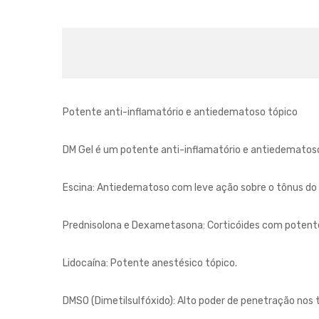
Potente anti-inflamatório e antiedematoso tópico
DM Gel é um potente anti-inflamatório e antiedematoso
Escina: Antiedematoso com leve ação sobre o tônus do m
Prednisolona e Dexametasona: Corticóides com potente a
Lidocaína: Potente anestésico tópico.
DMSO (Dimetilsulfóxido): Alto poder de penetração nos 