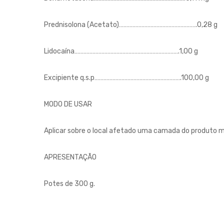
Prednisolona (Acetato)…………………………………………….0,28 g
Lidocaína…………………………………………………………….1,00 g
Excipiente q.s.p………………………………………………….100,00 g
MODO DE USAR
Aplicar sobre o local afetado uma camada do produto m
APRESENTAÇÃO
Potes de 300 g.