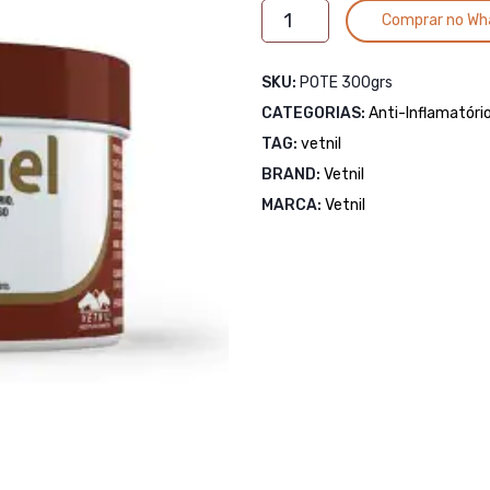
DM
Comprar no Wh
GEL
300grs
SKU:
POTE 300grs
quantidade
CATEGORIAS:
Anti-Inflamatóri
TAG:
vetnil
BRAND:
Vetnil
MARCA:
Vetnil