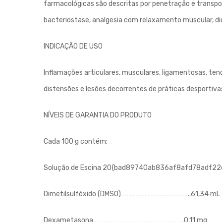
farmacológicas são descritas por penetração e transp
bacteriostase, analgesia com relaxamento muscular, diur
INDICAÇÃO DE USO
Inflamações articulares, musculares, ligamentosas, ten
distensões e lesões decorrentes de práticas desportiva
NÍVEIS DE GARANTIA DO PRODUTO
Cada 100 g contém:
Solução de Escina 20{bad89740ab836af8afd78adf
Dimetilsulfóxido (DMSO)………………………………………..61,34 mL
Dexametasona…………………………………………………….0,11 mg