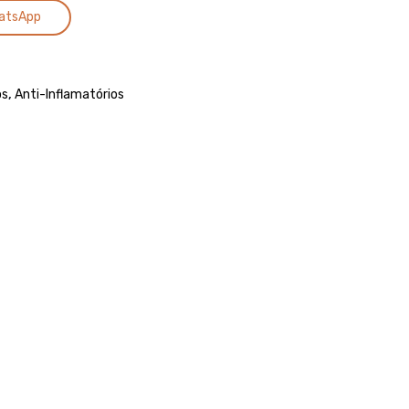
Alternative:
10kg
atsApp
os
,
Anti-Inflamatórios