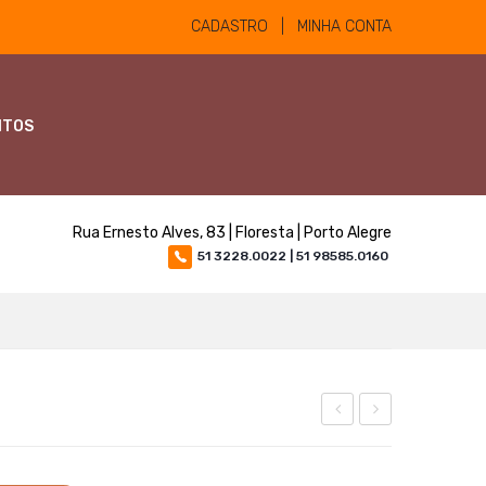
CADASTRO | MINHA CONTA
NTOS
Rua Ernesto Alves, 83 | Floresta | Porto Alegre
51 3228.0022 | 51 98585.0160
10ml
Pet
até