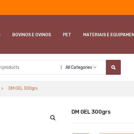
S
BOVINOS E OVINOS
PET
MATERIAIS E EQUIPAME
All Categories
DM GEL 300grs
DM GEL 300grs