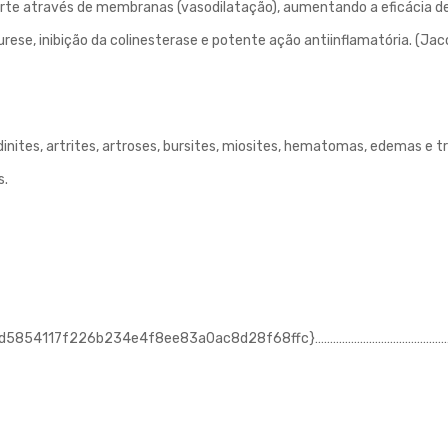
orte através de membranas (vasodilatação), aumentando a eficácia d
ese, inibição da colinesterase e potente ação antiinflamatória. (Jaco
dinites, artrites, artroses, bursites, miosites, hematomas, edemas e
s.
22d5854117f226b234e4f8ee83a0ac8d28f68ffc}…………………………………………