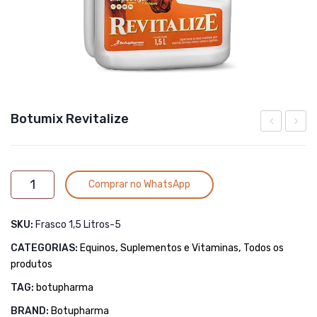
Botumix Revitalize
Reproduto
EQUI
DE
Alternative:
Botumix
LATE
Comprar no WhatsApp
Revitalize
NAT
quantidade
1,2
SKU:
Frasco 1,5 Litros-5
MM
CATEGORIAS:
Equinos
,
Suplementos e Vitaminas
,
Todos os
produtos
TAG:
botupharma
BRAND:
Botupharma