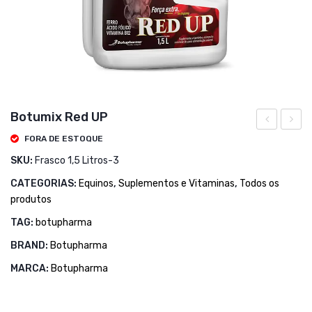
Botumix Red UP
Pro
Repro
FORA DE ESTOQUE
Speed
SKU:
Frasco 1,5 Litros-3
CATEGORIAS:
Equinos
,
Suplementos e Vitaminas
,
Todos os
produtos
TAG:
botupharma
BRAND:
Botupharma
MARCA:
Botupharma