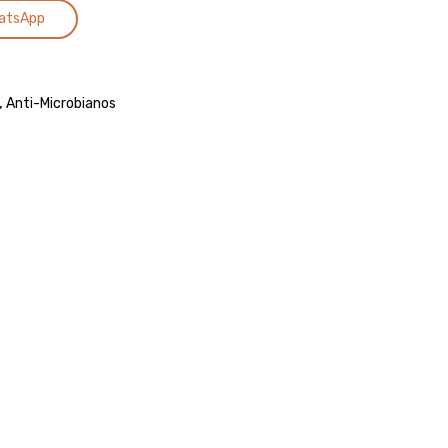
Alternative:
ML
ML
atsApp
–
–
VIRBAC
OURO
FINO
,
Anti-Microbianos