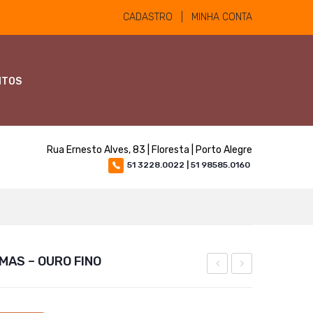
CADASTRO | MINHA CONTA
NTOS
Rua Ernesto Alves, 83 | Floresta | Porto Alegre
51 3228.0022 | 51 98585.0160
MAS – OURO FINO
INJETAVEL
INJETAVEL
15
50