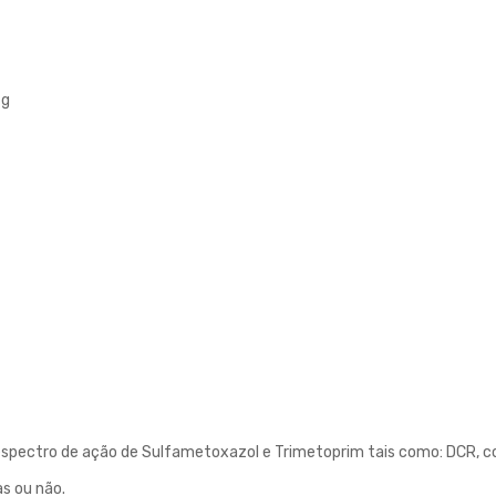
 g
espectro de ação de Sulfametoxazol e Trimetoprim tais como: DCR, colib
as ou não.