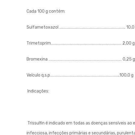
Cada 100 g contém:
Sulfametoxazol ………………………………………………………………. 10,0
Trimetoprim…………………………………………………………………… 2,00 g
Bromexina ……………………………………………………………………… 0,25 g
Veículo q.s.p…………………………………………………………………..100,0 g
Indicações:
Trissulfin é indicado em todas as doenças sensíveis ao 
infecciosa, infecções primárias e secundárias, purulent