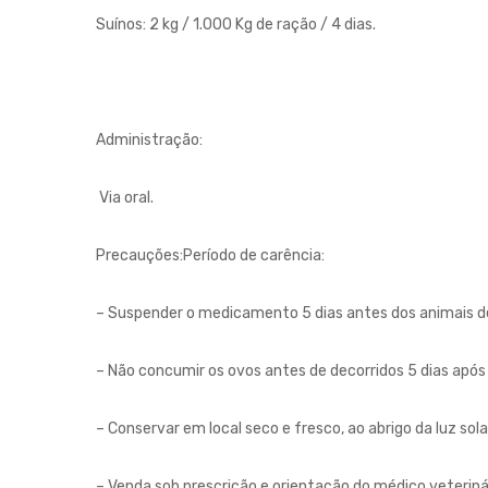
Suínos: 2 kg / 1.000 Kg de ração / 4 dias.
Administração:
Via oral.
Precauções:Período de carência:
– Suspender o medicamento 5 dias antes dos animais 
– Não concumir os ovos antes de decorridos 5 dias após
– Conservar em local seco e fresco, ao abrigo da luz sol
– Venda sob prescrição e orientação do médico veteriná