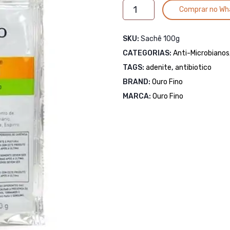
TRISSULFIN
Comprar no Wh
PO
100
SKU:
Sachê 100g
GRAMAS
CATEGORIAS:
-
Anti-Microbianos
OURO
TAGS:
adenite
,
antibiotico
FINO
BRAND:
Ouro Fino
quantidade
MARCA:
Ouro Fino