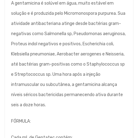
A gentamicina é solúvel em água, muito estável em
solução e é produzida pelo Micromonospora purpurea. Sua
atividade antibacteriana atinge desde bactérias gram-
negativas como Salmonella sp, Pseudomonas aeruginosa,
Proteus indol negativos e positivos, Escherichia coli,
Klebsiella pneumoniae, Aerobacter aerogenes e Neisseria,
até bactérias gram-positivas como o Staphylococcus sp
e Streptococcus sp. Uma hora após a injeção
intramuscular ou subcutânea, a gentamicina alcança
níveis séricos bactericidas permanecendo ativa durante
seis a doze horas.
FÓRMULA:
Cada mL de Gentatec contém: