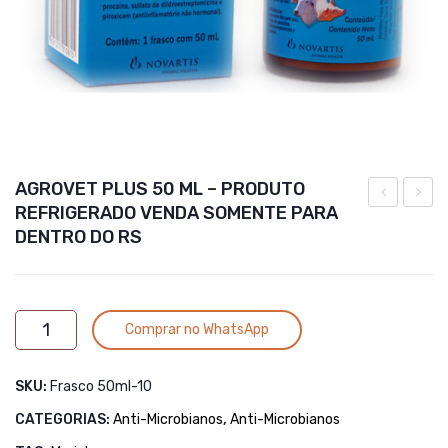
AGROVET PLUS 50 ML – PRODUTO
REFRIGERADO VENDA SOMENTE PARA
–
250gr
DENTRO DO RS
100gr
Alternative:
AGROVET
Comprar no WhatsApp
PLUS
50
SKU:
Frasco 50ml-10
ML
-
CATEGORIAS:
Anti-Microbianos
,
Anti-Microbianos
PRODUTO