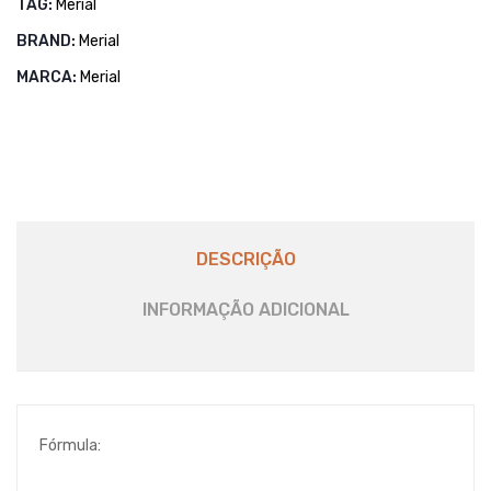
TAG:
Merial
REFRIGERADO
VENDA
BRAND:
Merial
SOMENTE
MARCA:
Merial
PARA
DENTRO
DO
RS
quantidade
DESCRIÇÃO
INFORMAÇÃO ADICIONAL
Fórmula: