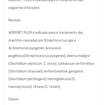
AGROVET PLUS é indicado para o tratamento das
seguintes infecções:
Bovinos
AGROVET PLUS é indicado para o tratamento das
mastites causadas por Streptococcus spp e
Actinomyces pyogenes, processos
piogênicos(Streptococcus pyogenes), edema maligno
(Clostridium septicum, C. novyi), carbúnculo sintomático
(Clostridium chauvoei), enterotoxemia, gangrena
(Clostridium perfringens), hemoglobinúria (C.
haemolyticum), tétano (C. tetani).
Suínos