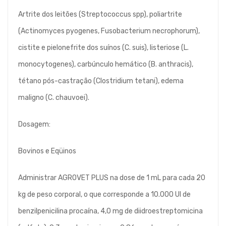
Artrite dos leitões (Streptococcus spp), poliartrite
(Actinomyces pyogenes, Fusobacterium necrophorum),
cistite e pielonefrite dos suínos (C. suis), listeriose (L.
monocytogenes), carbúnculo hemático (B. anthracis),
tétano pós-castração (Clostridium tetani), edema
maligno (C. chauvoei).
Dosagem:
Bovinos e Eqüinos
Administrar AGROVET PLUS na dose de 1 mL para cada 20
kg de peso corporal, o que corresponde a 10.000 UI de
benzilpenicilina procaína, 4,0 mg de diidroestreptomicina