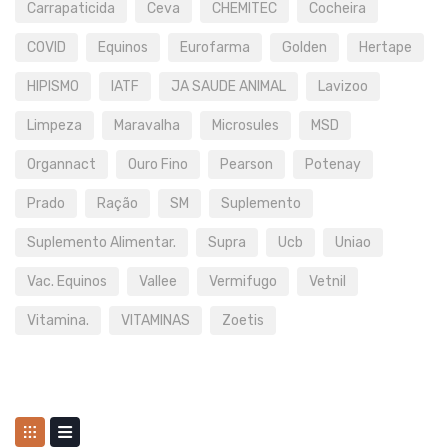
Carrapaticida
Ceva
CHEMITEC
Cocheira
COVID
Equinos
Eurofarma
Golden
Hertape
HIPISMO
IATF
JA SAUDE ANIMAL
Lavizoo
Limpeza
Maravalha
Microsules
MSD
Organnact
Ouro Fino
Pearson
Potenay
Prado
Ração
SM
Suplemento
Suplemento Alimentar.
Supra
Ucb
Uniao
Vac. Equinos
Vallee
Vermifugo
Vetnil
Vitamina.
VITAMINAS
Zoetis