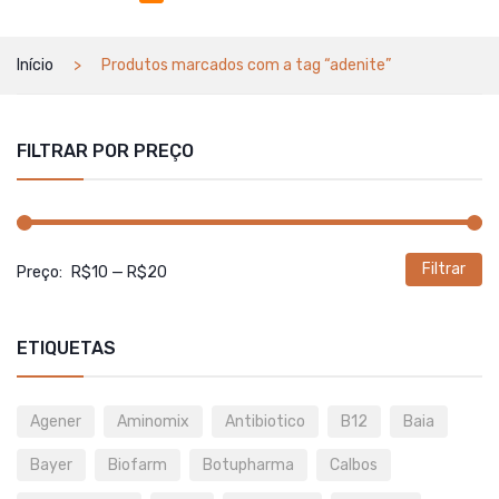
Início
Produtos marcados com a tag “adenite”
FILTRAR POR PREÇO
Filtrar
P
P
Preço:
R$10
—
R$20
m
m
ETIQUETAS
Agener
Aminomix
Antibiotico
B12
Baia
Bayer
Biofarm
Botupharma
Calbos