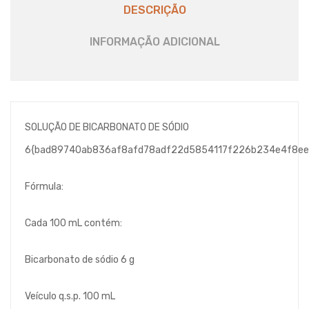
DESCRIÇÃO
INFORMAÇÃO ADICIONAL
SOLUÇÃO DE BICARBONATO DE SÓDIO
6{bad89740ab836af8afd78adf22d5854117f226b234e4f8ee
Fórmula:
Cada 100 mL contém:
Bicarbonato de sódio 6 g
Veículo q.s.p. 100 mL