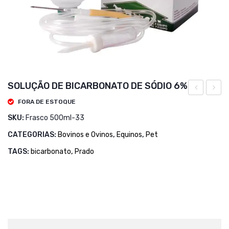
SOLUÇÃO DE BICARBONATO DE SÓDIO 6%
30
CMT
FORA DE ESTOQUE
ML
–
SKU:
Frasco 500ml-33
–
TADA
CATEGORIAS:
Bovinos e Ovinos
,
Equinos
,
Pet
OUROFINO
–
TAGS:
bicarbonato
,
Prado
500
ML