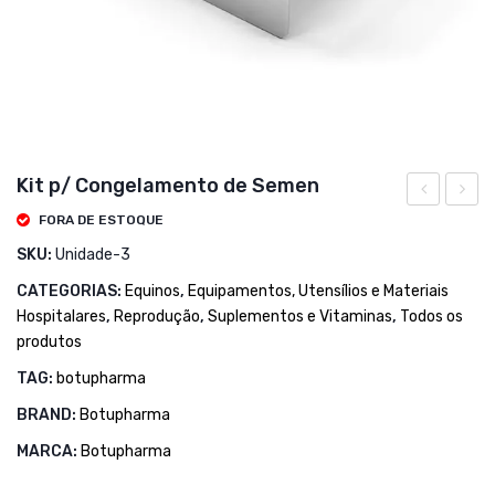
Kit p/ Congelamento de Semen
Beta
FORA DE ESTOQUE
Estrad
SKU:
Unidade-3
CATEGORIAS:
Equinos
,
Equipamentos, Utensílios e Materiais
Hospitalares
,
Reprodução
,
Suplementos e Vitaminas
,
Todos os
produtos
TAG:
botupharma
BRAND:
Botupharma
MARCA:
Botupharma