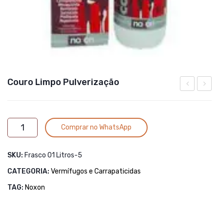
Couro Limpo Pulverização
LIMPO
LAVI
POUR
2KG
Alternative:
Couro
ON
Comprar no WhatsApp
Limpo
1
Pulverização
LITRO
SKU:
Frasco 01 Litros-5
quantidade
CATEGORIA:
Vermífugos e Carrapaticidas
TAG:
Noxon