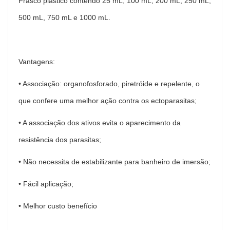
Frasco plástico contendo 25 mL, 100 mL, 200 mL, 250 mL,
500 mL, 750 mL e 1000 mL.
Vantagens:
• Associação: organofosforado, piretróide e repelente, o
que confere uma melhor ação contra os ectoparasitas;
• A associação dos ativos evita o aparecimento da
resistência dos parasitas;
• Não necessita de estabilizante para banheiro de imersão;
• Fácil aplicação;
• Melhor custo benefício