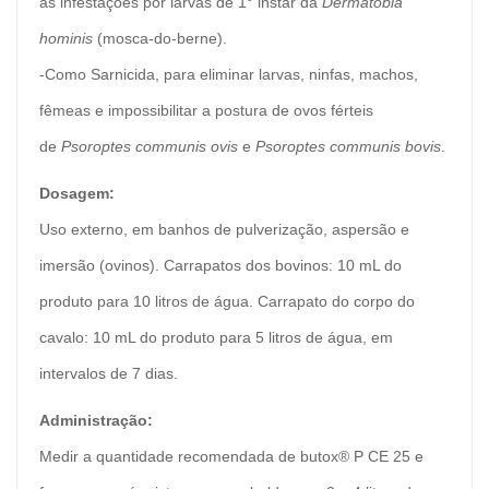
as infestações por larvas de 1° instar da
Dermatobia
hominis
(mosca-do-berne).
-Como Sarnicida, para eliminar larvas, ninfas, machos,
fêmeas e impossibilitar a postura de ovos férteis
de
Psoroptes communis ovis
e
Psoroptes communis bovis
.
Dosagem:
Uso externo, em banhos de pulverização, aspersão e
imersão (ovinos). Carrapatos dos bovinos: 10 mL do
produto para 10 litros de água. Carrapato do corpo do
cavalo: 10 mL do produto para 5 litros de água, em
intervalos de 7 dias.
Administração:
Medir a quantidade recomendada de butox® P CE 25 e