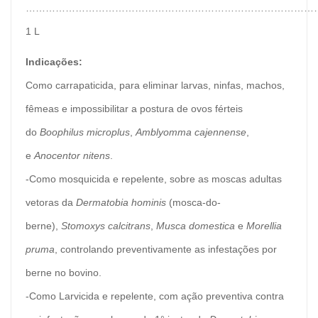
………………………………………………………………………………
1 L
Indicações:
Como carrapaticida, para eliminar larvas, ninfas, machos,
fêmeas e impossibilitar a postura de ovos férteis
do
Boophilus microplus
,
Amblyomma cajennense
,
e
Anocentor nitens
.
-Como mosquicida e repelente, sobre as moscas adultas
vetoras da
Dermatobia hominis
(mosca-do-
berne),
Stomoxys calcitrans
,
Musca domestica
e
Morellia
pruma
, controlando preventivamente as infestações por
berne no bovino.
-Como Larvicida e repelente, com ação preventiva contra