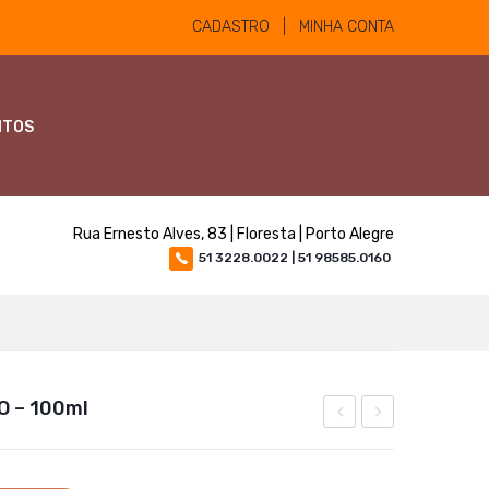
CADASTRO | MINHA CONTA
NTOS
Rua Ernesto Alves, 83 | Floresta | Porto Alegre
51 3228.0022 | 51 98585.0160
 – 100ml
Pulverização
FC-
01lt
30