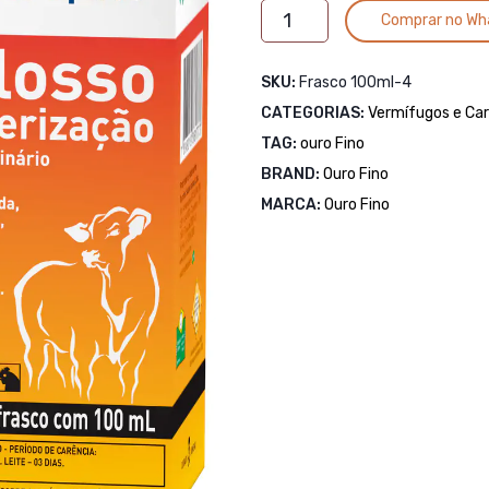
COLOSSO
Comprar no Wh
PULVERIZAÇÃO
-
SKU:
Frasco 100ml-4
100ml
CATEGORIAS:
quantidade
Vermífugos e Car
TAG:
ouro Fino
BRAND:
Ouro Fino
MARCA:
Ouro Fino