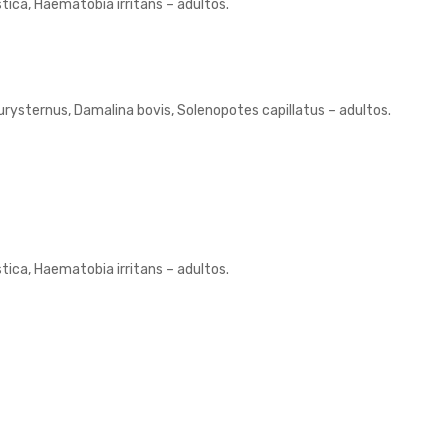
ica, Haematobia irritans – adultos.
rysternus, Damalina bovis, Solenopotes capillatus – adultos.
ica, Haematobia irritans – adultos.