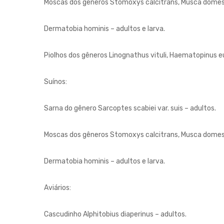
Moscas dos gêneros Stomoxys calcitrans, Musca domest
Dermatobia hominis – adultos e larva.
Piolhos dos gêneros Linognathus vituli, Haematopinus eu
Suínos:
Sarna do gênero Sarcoptes scabiei var. suis – adultos.
Moscas dos gêneros Stomoxys calcitrans, Musca domest
Dermatobia hominis – adultos e larva.
Aviários:
Cascudinho Alphitobius diaperinus – adultos.