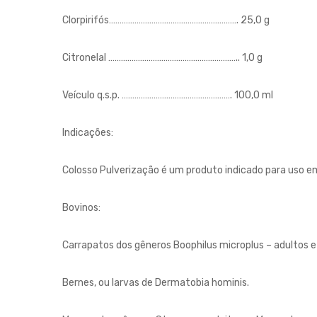
Clorpirifós……………………………………………………. 25,0 g
Citronelal …………………………………………………….. 1,0 g
Veículo q.s.p. ……………………………………………. 100,0 ml
Indicações:
Colosso Pulverização é um produto indicado para uso 
Bovinos:
Carrapatos dos gêneros Boophilus microplus – adultos e
Bernes, ou larvas de Dermatobia hominis.