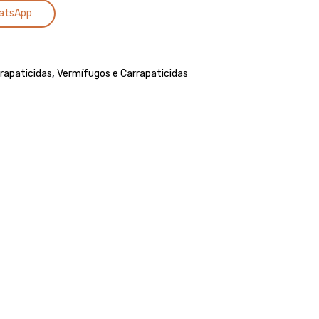
Alternative:
–
atsApp
PULVERIZAÇÃO
1
LITRO
rapaticidas
,
Vermífugos e Carrapaticidas