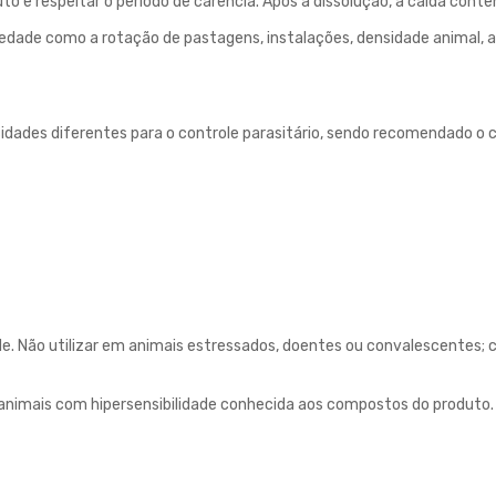
uto e respeitar o período de carência. Após a dissolução, a calda co
iedade como a rotação de pastagens, instalações, densidade animal, 
idades diferentes para o controle parasitário, sendo recomendado o co
. Não utilizar em animais estressados, doentes ou convalescentes; c
animais com hipersensibilidade conhecida aos compostos do produto. 