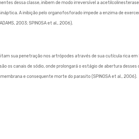
ntes dessa classe, inibem de modo irreversível a acetilcolinesterase
náptica. A inibição pelo organofosforado impede a enzima de exerce
(ADAMS, 2003; SPINOSA et al., 2006).
ilitam sua penetração nos artrópodes através de sua cutícula rica em 
 são os canais de sódio, onde prolongará o estágio de abertura desses 
a membrana e consequente morte do parasito (SPINOSA et al., 2006).