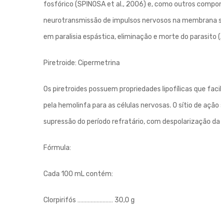
fosfórico (SPINOSA et al., 2006) e, como outros compone
neurotransmissão de impulsos nervosos na membrana si
em paralisia espástica, eliminação e morte do parasito 
Piretroide: Cipermetrina
Os piretroides possuem propriedades lipofílicas que fac
pela hemolinfa para as células nervosas. O sítio de ação
supressão do período refratário, com despolarização d
Fórmula:
Cada 100 mL contém:
Clorpirifós …………………… 30,0 g