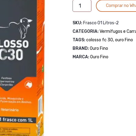
COLOSSO
Comprar no Wh
FC-
30
SKU:
Frasco 01 Litros-2
-
CATEGORIA:
PULVERIZAÇÃO
Vermífugos e Carr
1
TAGS:
colosso fc 30
,
ouro Fino
LITRO
BRAND:
Ouro Fino
quantidade
MARCA:
Ouro Fino