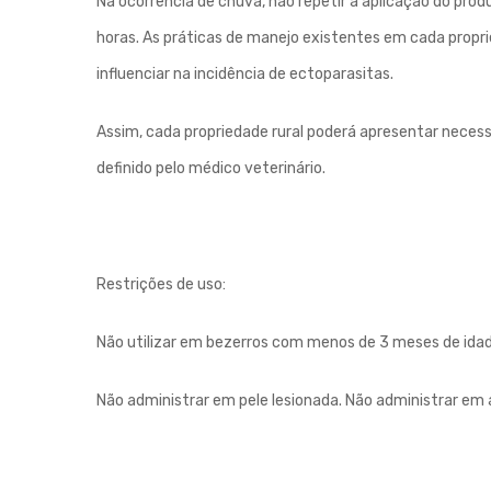
Na ocorrência de chuva, não repetir a aplicação do prod
horas. As práticas de manejo existentes em cada propr
influenciar na incidência de ectoparasitas.
Assim, cada propriedade rural poderá apresentar necess
definido pelo médico veterinário.
Restrições de uso:
Não utilizar em bezerros com menos de 3 meses de idade
Não administrar em pele lesionada. Não administrar em 