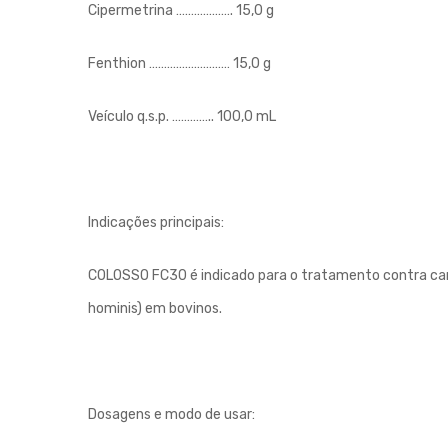
Cipermetrina ………………. 15,0 g
Fenthion ……………………… 15,0 g
Veículo q.s.p. ………….. 100,0 mL
Indicações principais:
COLOSSO FC30 é indicado para o tratamento contra carr
hominis) em bovinos.
Dosagens e modo de usar: