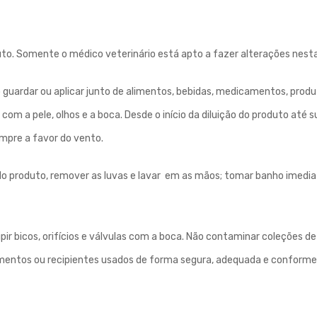
o. Somente o médico veterinário está apto a fazer alterações nest
o guardar ou aplicar junto de alimentos, bebidas, medicamentos, prod
om a pele, olhos e a boca. Desde o início da diluição do produto até 
empre a favor do vento.
o do produto, remover as luvas e lavar em as mãos; tomar banho imed
r bicos, orifícios e válvulas com a boca. Não contaminar coleções d
mentos ou recipientes usados de forma segura, adequada e conforme 