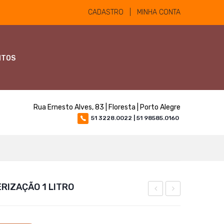
CADASTRO | MINHA CONTA
NTOS
Rua Ernesto Alves, 83 | Floresta | Porto Alegre
51 3228.0022 | 51 98585.0160
RIZAÇÃO 1 LITRO
PULVERIZAÇÃO
Pour
–
On