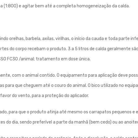
pa (1:800) e agitar bem até a completa homogeneização da calda.
uindo orelhas, barbela, axilas, virilhas, o início da cauda e toda part
es do corpo recebam o produto. 3 a 5 litros de calda geralmente são 
SO FC30 /animal; tratamento em dose única.
ente, com o animal contido. O equipamento para aplicação deve possi
as para que cheguem até o couro do animal. O bico utilizado no equip
 favor do vento, para a proteção do aplicador.
do, para que o produto atinja até mesmo os carrapatos pequenos e e
es do dia, sendo preferível a parte da manhã (bem cedo) ou ao anoitec