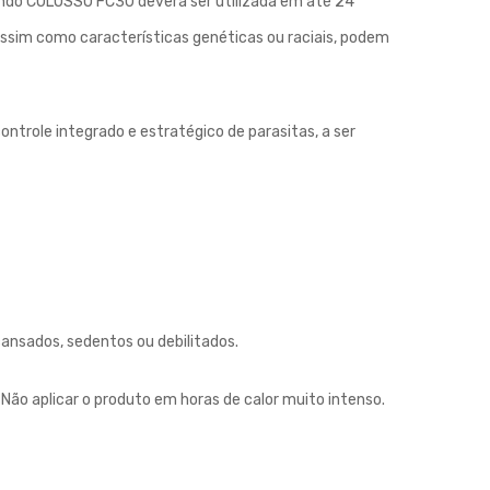
ntendo COLOSSO FC30 deverá ser utilizada em até 24
assim como características genéticas ou raciais, podem
ntrole integrado e estratégico de parasitas, a ser
ansados, sedentos ou debilitados.
Não aplicar o produto em horas de calor muito intenso.