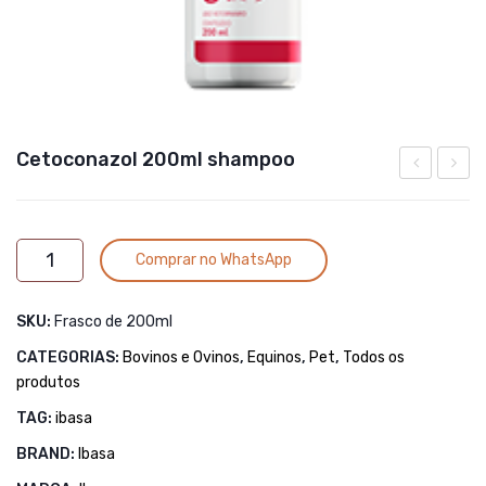
Cetoconazol 200ml shampoo
50
Gatos
(CEFTIOFU
4cp
Alternative:
Cetoconazol
INJETÁVEL
Comprar no WhatsApp
200ml
–
shampoo
100ml
SKU:
Frasco de 200ml
quantidade
CATEGORIAS:
Bovinos e Ovinos
,
Equinos
,
Pet
,
Todos os
produtos
TAG:
ibasa
BRAND:
Ibasa