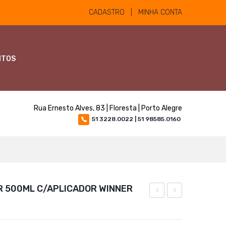
CADASTRO | MINHA CONTA
NTOS
Rua Ernesto Alves, 83 | Floresta | Porto Alegre
51 3228.0022 | 51 98585.0160
R 500ML C/APLICADOR WINNER
5lt
50ml