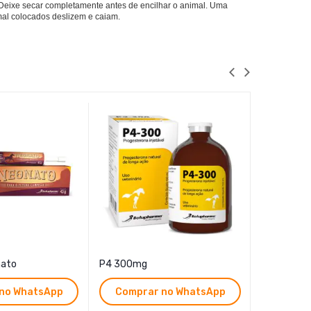
Deixe secar completamente antes de encilhar o animal. Uma
 mal colocados deslizem e caiam.
nato
P4 300mg
MUCOSA EQ
1,2 MM
no WhatsApp
Comprar no WhatsApp
Compr