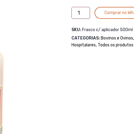
BRAITE
Comprar no Wh
ABRILHANTADOR
500ML
SKU:
Frasco c/ aplicador 500ml
C/APLICADOR
CATEGORIAS:
WINNER
Bovinos e Ovinos
Hospitalares
HORSE
,
Todos os produtos
quantidade