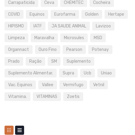
Carrapaticida
Ceva
CHEMITEC
Cocheira
COVID
Equinos
Eurofarma
Golden
Hertape
HIPISMO
IATF
JA SAUDE ANIMAL
Lavizoo
Limpeza
Maravalha
Microsules
MSD
Organnact
Ouro Fino
Pearson
Potenay
Prado
Ração
SM
Suplemento
Suplemento Alimentar.
Supra
Ucb
Uniao
Vac. Equinos
Vallee
Vermifugo
Vetnil
Vitamina.
VITAMINAS
Zoetis