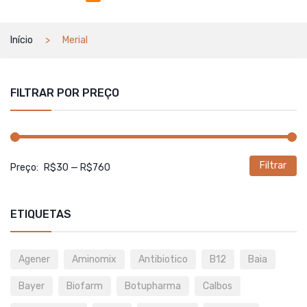
Início
Merial
FILTRAR POR PREÇO
Filtrar
P
P
Preço:
R$30
—
R$760
m
m
ETIQUETAS
Agener
Aminomix
Antibiotico
B12
Baia
Bayer
Biofarm
Botupharma
Calbos