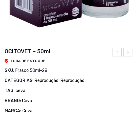
OCITOVET – 50ml
01lt
CANF
FORA DE ESTOQUE
COMP
SKU:
Frasco 50ml-28
20
CATEGORIAS:
Reprodução
,
Reprodução
ML
TAG:
ceva
BRAND:
Ceva
MARCA:
Ceva