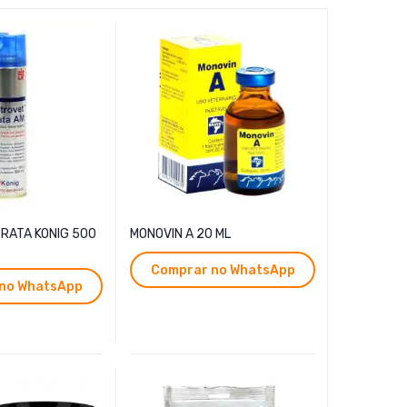
RATA KONIG 500
MONOVIN A 20 ML
Kit p/ Co
Comprar no WhatsApp
Compr
no WhatsApp