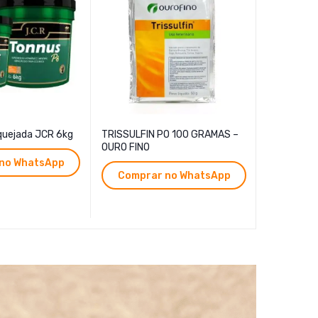
quejada JCR 6kg
TRISSULFIN PO 100 GRAMAS –
Botu Sême
OURO FINO
no WhatsApp
Compr
Comprar no WhatsApp