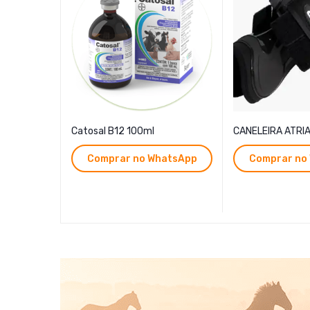
ml
Catosal B12 100ml
CANELEIRA ATRI
hatsApp
Comprar no WhatsApp
Comprar no