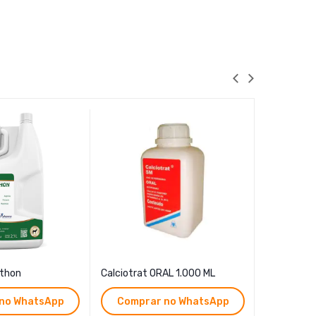
thon
Calciotrat ORAL 1.000 ML
Tubo Rígid
Artificial
no WhatsApp
Comprar no WhatsApp
Compr