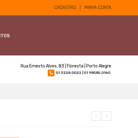
CADASTRO | MINHA CONTA
NTOS
Rua Ernesto Alves, 83 | Floresta | Porto Alegre
51 3228.0022 | 51 98585.0160
EQUI
ORGANNACT
TUBO