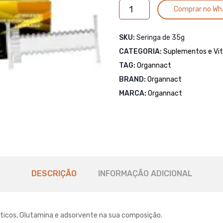
SPONGE
Comprar no Wh
EQUI
quantidade
SKU:
Seringa de 35g
CATEGORIA:
Suplementos e Vi
TAG:
Organnact
BRAND:
Organnact
MARCA:
Organnact
DESCRIÇÃO
INFORMAÇÃO ADICIONAL
ticos, Glutamina e adsorvente na sua composição.