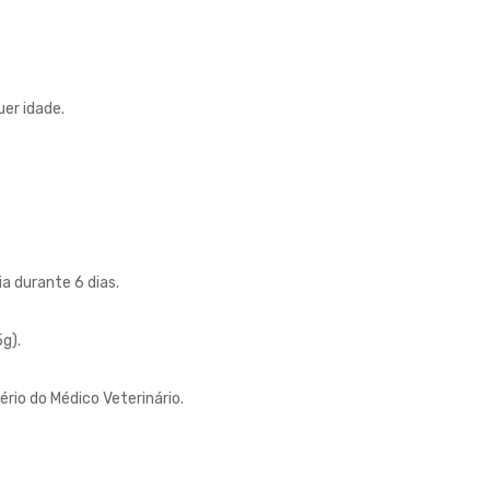
er idade.
a durante 6 dias.
g).
ério do Médico Veterinário.