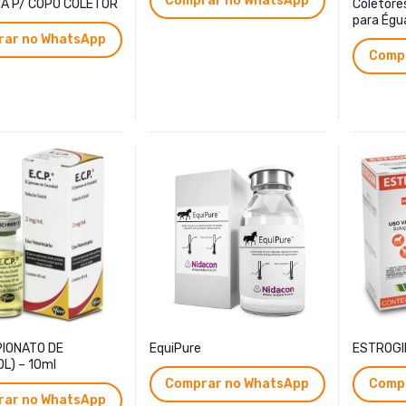
Comprar no WhatsApp
HA P/ COPO COLETOR
Coletore
para Égu
ar no WhatsApp
Comp
IPIONATO DE
EquiPure
ESTROGI
L) – 10ml
Comprar no WhatsApp
Comp
ar no WhatsApp