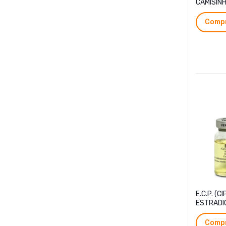
CAMISIN
Compr
E.C.P. (C
ESTRADIO
Compr