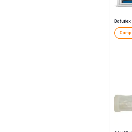
Botuflex
Compr