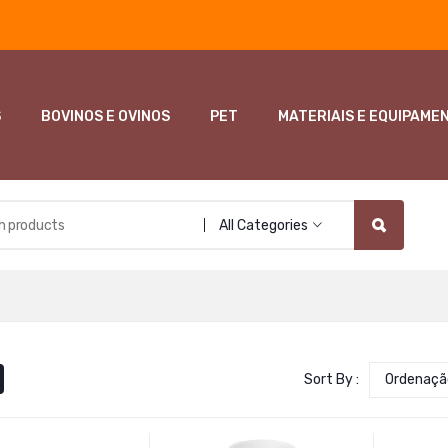
S
BOVINOS E OVINOS
PET
MATERIAIS E EQUIPAME
All Categories
Sort By :
Ordenaçã