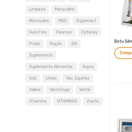
Limpeza
Maravalha
Microsules
MSD
Organnact
Ouro Fino
Pearson
Potenay
Botu Sê
Prado
Ração
SM
Compr
Suplemento
Suplemento Alimentar.
Supra
Ucb
Uniao
Vac. Equinos
Vallee
Vermifugo
Vetnil
Vitamina.
VITAMINAS
Zoetis