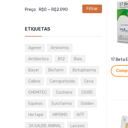
Filtrar
Preço
Preço
Preço:
R$0
—
R$2.090
mínimo
máximo
ETIQUETAS
Agener
Aminomix
Antibiotico
B12
Baia
17 Beta E
Bayer
Biofarm
Botupharma
Compr
Calbos
Carrapaticida
Ceva
CHEMITEC
Cocheira
COVID
Equinos
Eurofarma
Golden
Hertape
HIPISMO
IATF
JA SAUDE ANIMAL
Lavizoo