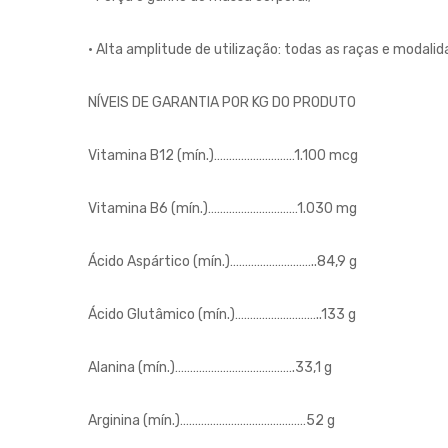
• Alta amplitude de utilização: todas as raças e modalid
NÍVEIS DE GARANTIA POR KG DO PRODUTO
Vitamina B12 (mín.)………………………1.100 mcg
Vitamina B6 (mín.)…………………………1.030 mg
Ácido Aspártico (mín.)………………………..84,9 g
Ácido Glutâmico (mín.)………………………..133 g
Alanina (mín.)………………………………….33,1 g
Arginina (mín.)……………………………………52 g