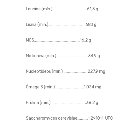
Leucina (mín.)…………………………………61,3 g
Lisina (mín.)……………………………………68,1 g
MOS…………………………………………….16,2 g
Metionina (mín.)………………………………34,9 g
Nucleotídeos (mín.)……………………….227,9 mg
Ômega 3 (mín.)……………………………1.034 mg
Prolina (mín.)………………………………….38,2 g
Saccharomyces cerevisiae…………1,2×1011 UFC