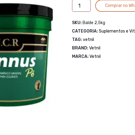
Tonnus
Comprar no Wh
Pó
JCR
SKU:
Balde 2,5kg
2,5kg
CATEGORIA:
quantidade
Suplementos e Vi
TAG:
vetnil
BRAND:
Vetnil
MARCA:
Vetnil