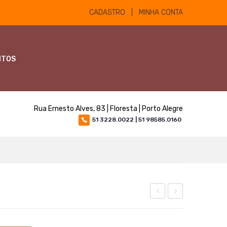
CADASTRO | MINHA CONTA
NTOS
Rua Ernesto Alves, 83 | Floresta | Porto Alegre
51 3228.0022 | 51 98585.0160
DE
Pasta
IODO
JCR