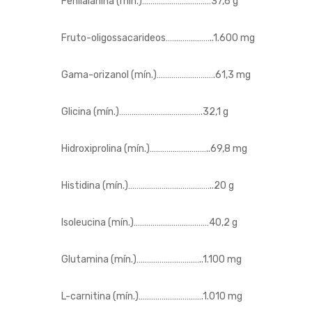
Fenilalanina (mín.)……………………………37,6 g
Fruto-oligossacarideos…………………..1.600 mg
Gama-orizanol (mín.)……………………….61,3 mg
Glicina (mín.)………………………………….32,1 g
Hidroxiprolina (mín.)………………………..69,8 mg
Histidina (mín.)…………………………………..20 g
Isoleucina (mín.)………………………………40,2 g
Glutamina (mín.)…………………………..1.100 mg
L-carnitina (mín.)………………………….1.010 mg