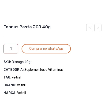
Tonnus Pasta JCR 40g
Pó
Pó
JCR
Vaque
Alternative:
Tonnus
2,5kg
JCR
Comprar no WhatsApp
Pasta
6kg
JCR
SKU:
Bisnaga 40g
40g
quantidade
CATEGORIA:
Suplementos e Vitaminas
TAG:
vetnil
BRAND:
Vetnil
MARCA:
Vetnil