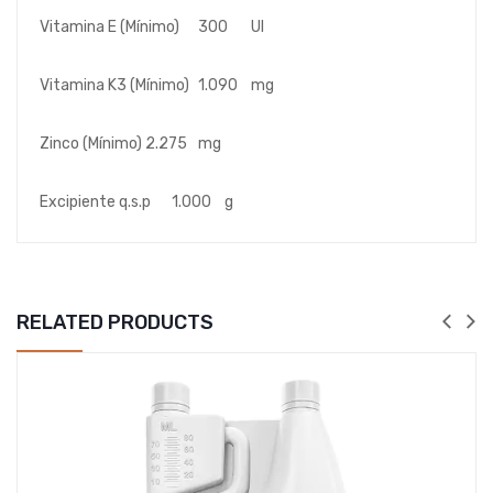
Vitamina E (Mínimo)
300
UI
Vitamina K3 (Mínimo)
1.090
mg
Zinco (Mínimo)
2.275
mg
Excipiente q.s.p
1.000
g
RELATED PRODUCTS