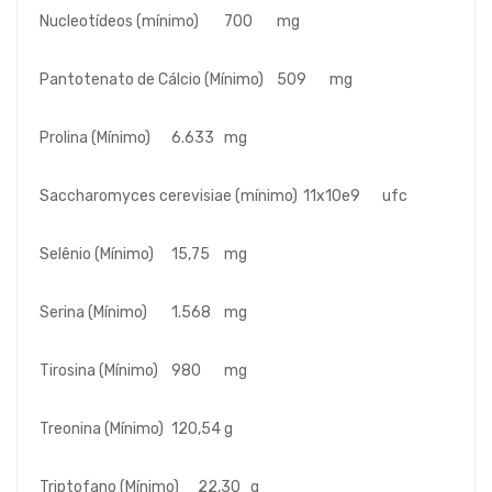
Nucleotídeos (mínimo)
700
mg
Pantotenato de Cálcio (Mínimo)
509
mg
Prolina (Mínimo)
6.633
mg
Saccharomyces cerevisiae (mínimo)
11x10e9
ufc
Selênio (Mínimo)
15,75
mg
Serina (Mínimo)
1.568
mg
Tirosina (Mínimo)
980
mg
Treonina (Mínimo)
120,54
g
Triptofano (Mínimo)
22,30
g