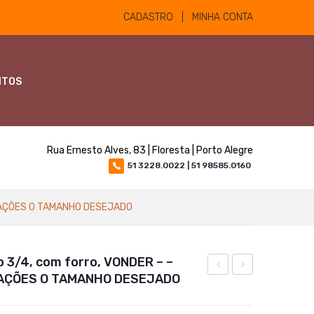
CADASTRO | MINHA CONTA
NTOS
Rua Ernesto Alves, 83 | Floresta | Porto Alegre
51 3228.0022 | 51 98585.0160
RVAÇÕES O TAMANHO DESEJADO
o 3/4, com forro, VONDER – –
AÇÕES O TAMANHO DESEJADO
simples
de
com
Pvc