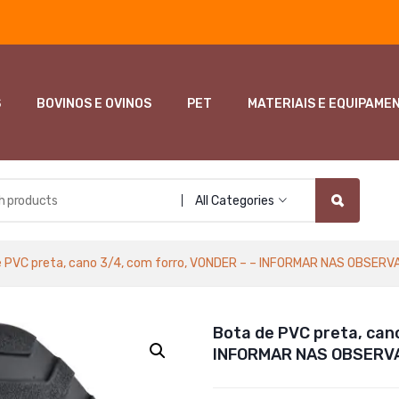
S
BOVINOS E OVINOS
PET
MATERIAIS E EQUIPAME
All Categories
 PVC preta, cano 3/4, com forro, VONDER – – INFORMAR NAS OBSE
Bota de PVC preta, can
INFORMAR NAS OBSERV