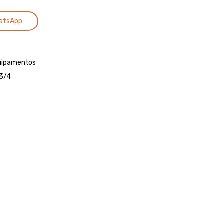
regulagem,
Cano
Alternative:
8
Médio
atsApp
mm,
Com
preto
Polaina
e
Azul
quipamentos
amarelo,
e
3/4
VONDER
Amarela
–
VONDER
Buçal
CALFOR