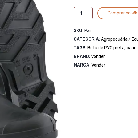
Bota
Comprar no Wh
de
PVC
SKU:
Par
preta,
CATEGORIA:
cano
Agropecuária / E
3/4,
TAGS:
Bota de PVC preta
,
cano 
com
BRAND:
Vonder
forro,
MARCA:
Vonder
VONDER
-
-
INFORMAR
NAS
OBSERVAÇÕES
O
TAMANHO
DESEJADO
quantidade