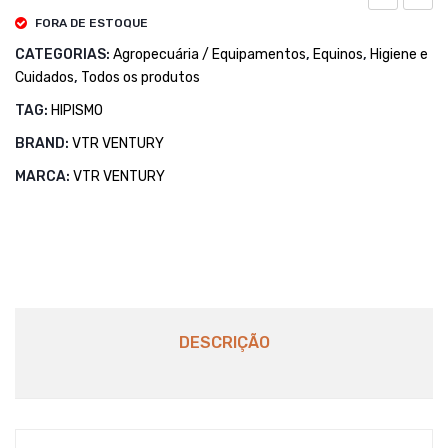
NEKKAR
p/
FORA DE ESTOQUE
VELCRO
DESC
CATEGORIAS:
Agropecuária / Equipamentos
,
Equinos
,
Higiene e
Cuidados
,
Todos os produtos
4MT
TAG:
HIPISMO
BRAND:
VTR VENTURY
MARCA:
VTR VENTURY
DESCRIÇÃO