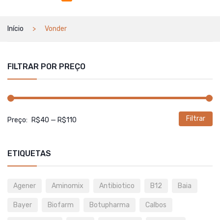
Início
Vonder
FILTRAR POR PREÇO
Filtrar
P
P
Preço:
R$40
—
R$110
m
m
ETIQUETAS
Agener
Aminomix
Antibiotico
B12
Baia
Bayer
Biofarm
Botupharma
Calbos