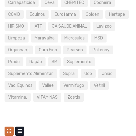
Carrapaticida
Ceva
CHEMITEC
Cocheira
COVID
Equinos
Eurofarma
Golden
Hertape
HIPISMO
IATF
JA SAUDE ANIMAL
Lavizoo
Limpeza
Maravalha
Microsules
MSD
Organnact
Ouro Fino
Pearson
Potenay
Prado
Ração
SM
Suplemento
Suplemento Alimentar.
Supra
Ucb
Uniao
Vac. Equinos
Vallee
Vermifugo
Vetnil
Vitamina.
VITAMINAS
Zoetis