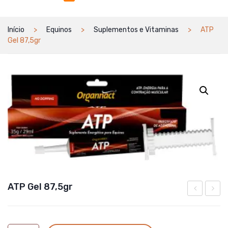
Início
Equinos
Suplementos e Vitaminas
ATP
Gel 87,5gr
ATP Gel 87,5gr
Probiótico
&
+
PELO