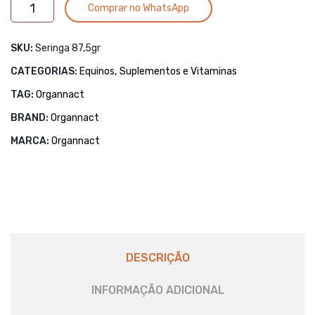
Alternative:
ATP
Prebiótico
500gr
Comprar no WhatsApp
Gel
1KG
87,5gr
SKU:
Seringa 87,5gr
quantidade
CATEGORIAS:
Equinos
,
Suplementos e Vitaminas
TAG:
Organnact
BRAND:
Organnact
MARCA:
Organnact
DESCRIÇÃO
INFORMAÇÃO ADICIONAL