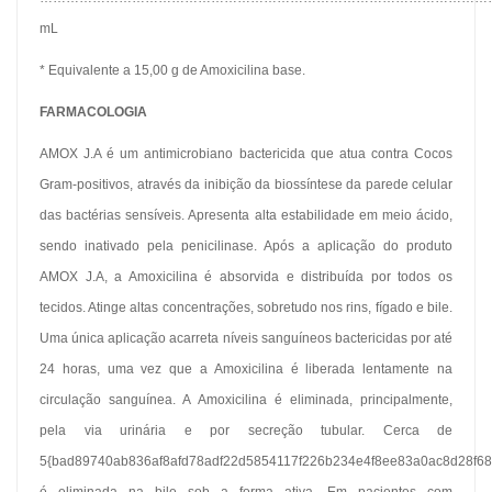
mL
* Equivalente a 15,00 g de Amoxicilina base.
FARMACOLOGIA
AMOX J.A é um antimicrobiano bactericida que atua contra Cocos
Gram-positivos, através da inibição da biossíntese da parede celular
das bactérias sensíveis. Apresenta alta estabilidade em meio ácido,
sendo inativado pela penicilinase. Após a aplicação do produto
AMOX J.A, a Amoxicilina é absorvida e distribuída por todos os
tecidos. Atinge altas concentrações, sobretudo nos rins, fígado e bile.
Uma única aplicação acarreta níveis sanguíneos bactericidas por até
24 horas, uma vez que a Amoxicilina é liberada lentamente na
circulação sanguínea. A Amoxicilina é eliminada, principalmente,
pela via urinária e por secreção tubular. Cerca de
5{bad89740ab836af8afd78adf22d5854117f226b234e4f8ee83a0ac8d28f68f