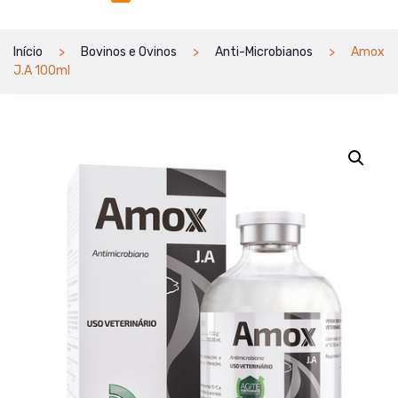
Início
Bovinos e Ovinos
Anti-Microbianos
Amox
J.A 100ml