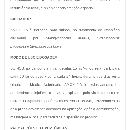
é eliminada na bile sob a forma ativa. Em pacientes com
insuficiência renal, é recomendada atenção especial.
INDICAÇÕES
AMOX J.A é indicado para suínos, no tratamento de infecções
causadas por
Staphylococcus aureus
,
Streptococcus
pyogenes
e
Streptococcus bovis
.
MODO DE USO E DOSAGEM
SUÍNOS: aplicar por via intramuscular, 15 mg/kg, ou seja, 1 mL para
cada 10 kg de peso vivo, a cada 24 horas, durante três dias ou a
critério do Médico Veterinário. AMOX J.A é exclusivamente de
administração injetável e deve ser aplicado pela via intramuscular,
utilizando agulhas hipodérmicas estéreis (1,60×40). Procedimentos
assépticos devem ser adotados na aplicação. Após a administração,
massagear o local para facilitar a dispersão do produto.
PRECAUÇÕES E ADVERTÊNCIAS