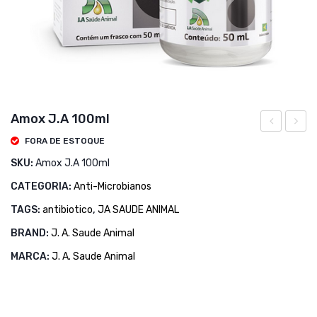
Amox J.A 100ml
Pro
Laviz
FORA DE ESTOQUE
5kg
500ml
SKU:
Amox J.A 100ml
—-
CATEGORIA:
Anti-Microbianos
Venda
TAGS:
antibiotico
,
JA SAUDE ANIMAL
Some
BRAND:
J. A. Saude Animal
Com
MARCA:
J. A. Saude Animal
Receit