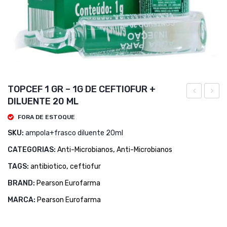
TOPCEF 1 GR – 1G DE CEFTIOFUR +
DILUENTE 20 ML
INJETÁVEL
1
FORA DE ESTOQUE
–
LITRO
SKU:
ampola+frasco diluente 20ml
100ml
–
MERI
CATEGORIAS:
Anti-Microbianos
,
Anti-Microbianos
TAGS:
antibiotico
,
ceftiofur
BRAND:
Pearson Eurofarma
MARCA:
Pearson Eurofarma