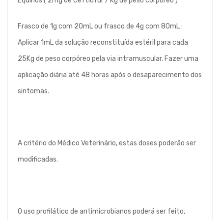
Equinos ( 2mg de Ceftiofur / Kg de peso corpóreo )
Frasco de 1g com 20mL ou frasco de 4g com 80mL :
Aplicar 1mL da solução reconstituída estéril para cada
25Kg de peso corpóreo pela via intramuscular. Fazer uma
aplicação diária até 48 horas após o desaparecimento dos
sintomas.
A critério do Médico Veterinário, estas doses poderão ser
modificadas.
O uso profilático de antimicrobianos poderá ser feito,