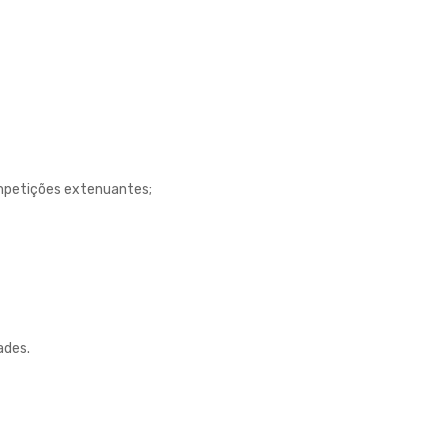
ompetições extenuantes;
ades.