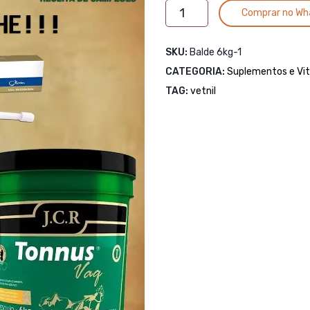
Tonnus
Comprar no Wh
Pó
JCR
SKU:
Balde 6kg-1
6kg
CATEGORIA:
quantidade
Suplementos e Vi
TAG:
vetnil