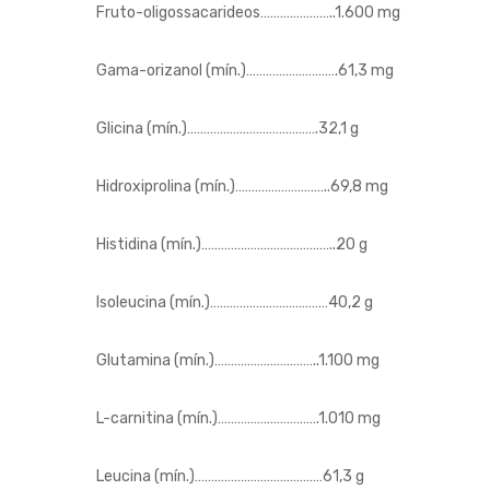
Fruto-oligossacarideos…………………..1.600 mg
Gama-orizanol (mín.)……………………….61,3 mg
Glicina (mín.)………………………………….32,1 g
Hidroxiprolina (mín.)………………………..69,8 mg
Histidina (mín.)…………………………………..20 g
Isoleucina (mín.)………………………………40,2 g
Glutamina (mín.)…………………………..1.100 mg
L-carnitina (mín.)………………………….1.010 mg
Leucina (mín.)…………………………………61,3 g