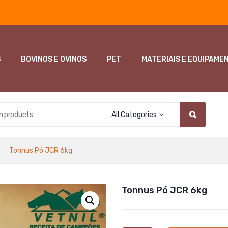
S
BOVINOS E OVINOS
PET
MATERIAIS E EQUIPAME
All Categories
Tonnus Pó JCR 6kg
Tonnus Pó JCR 6kg