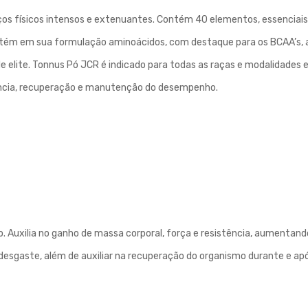
ços físicos intensos e extenuantes. Contém 40 elementos, essenciai
tém em sua formulação aminoácidos, com destaque para os BCAA’s, a
 elite. Tonnus Pó JCR é indicado para todas as raças e modalidades e
stência, recuperação e manutenção do desempenho.
ico. Auxilia no ganho de massa corporal, força e resistência, aumen
esgaste, além de auxiliar na recuperação do organismo durante e após