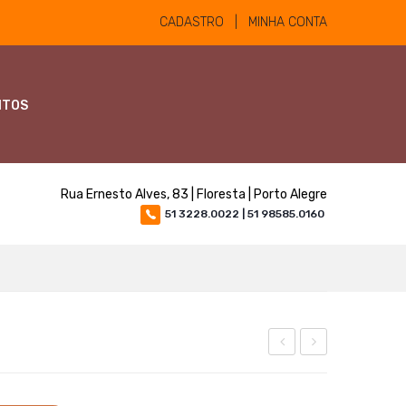
CADASTRO | MINHA CONTA
NTOS
Rua Ernesto Alves, 83 | Floresta | Porto Alegre
51 3228.0022 | 51 98585.0160
Plus
Nantes
Calibrada