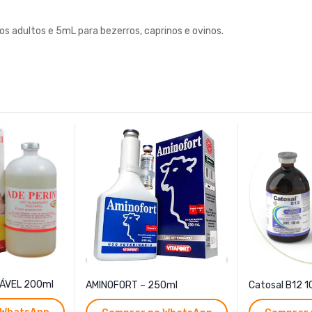
s adultos e 5mL para bezerros, caprinos e ovinos.
TÁVEL 200ml
AMINOFORT – 250ml
Catosal B12 