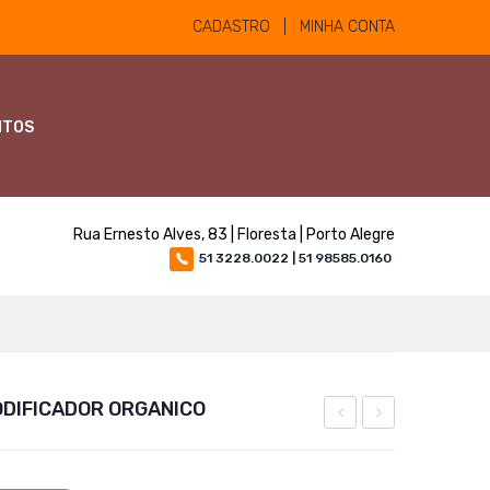
CADASTRO | MINHA CONTA
NTOS
Rua Ernesto Alves, 83 | Floresta | Porto Alegre
51 3228.0022 | 51 98585.0160
ODIFICADOR ORGANICO
INJETÁVEL
A
2%
20