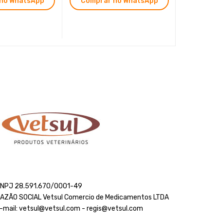
no WhatsApp
Comprar no WhatsApp
Compr
NPJ 28.591.670/0001-49
AZÃO SOCIAL Vetsul Comercio de Medicamentos LTDA
-mail: vetsul@vetsul.com - regis@vetsul.com