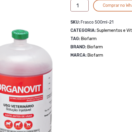
ORGANOVIT
Comprar no Wh
500
ML
SKU:
Frasco 500ml-21
-
CATEGORIA:
MODIFICADOR
Suplementos e Vi
ORGANICO
TAG:
Biofarm
quantidade
BRAND:
Biofarm
MARCA:
Biofarm