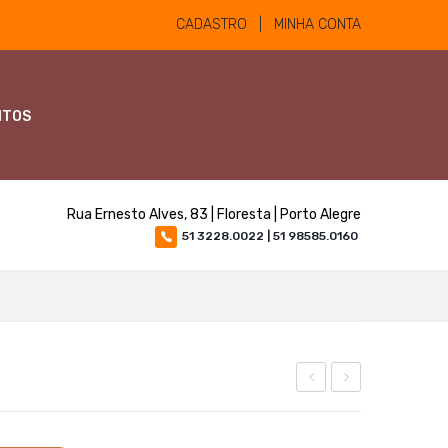
CADASTRO | MINHA CONTA
NTOS
Rua Ernesto Alves, 83 | Floresta | Porto Alegre
51 3228.0022 | 51 98585.0160
1000
Horse
ML
L.V.