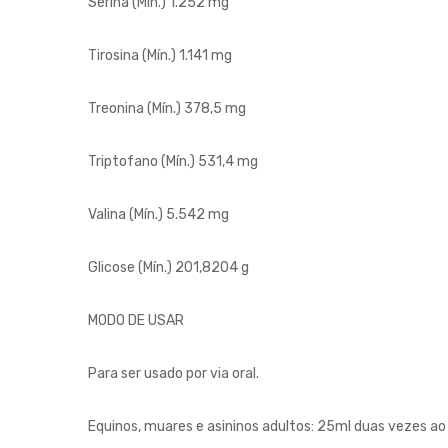
Serina (Mín.)
1.252 mg
Tirosina (Mín.)
1.141 mg
Treonina (Mín.)
378,5 mg
Triptofano (Mín.)
531,4 mg
Valina (Mín.)
5.542 mg
Glicose (Mín.)
201,8204 g
MODO DE USAR
Para ser usado por via oral.
Equinos, muares e asininos adultos: 25ml duas vezes ao 