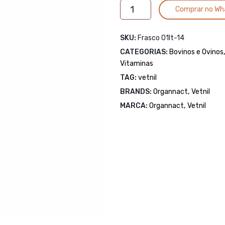
Glicopan
Comprar no Wh
Energy
JCR
SKU:
Frasco 01lt-14
quantidade
CATEGORIAS:
Bovinos e Ovinos
Vitaminas
TAG:
vetnil
BRANDS:
Organnact
,
Vetnil
MARCA:
Organnact
,
Vetnil