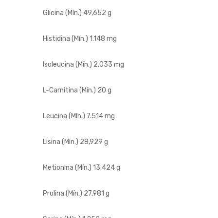
Glicina (Mín.)
49,652 g
Histidina (Mín.)
1.148 mg
Isoleucina (Mín.)
2.033 mg
L-Carnitina (Mín.)
20 g
Leucina (Mín.)
7.514 mg
Lisina (Mín.)
28,929 g
Metionina (Mín.)
13,424 g
Prolina (Mín.)
27,981 g