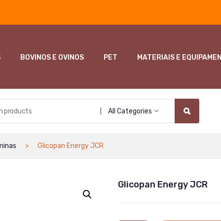
S
BOVINOS E OVINOS
PET
MATERIAIS E EQUIPAME
All Categories
minas
Glicopan Energy JCR
Glicopan Energy JCR