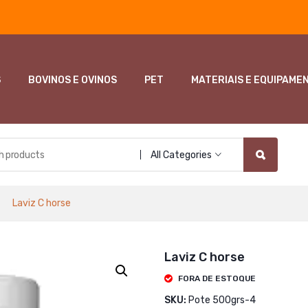
S
BOVINOS E OVINOS
PET
MATERIAIS E EQUIPAME
All Categories
Laviz C horse
Laviz C horse
FORA DE ESTOQUE
SKU:
Pote 500grs-4