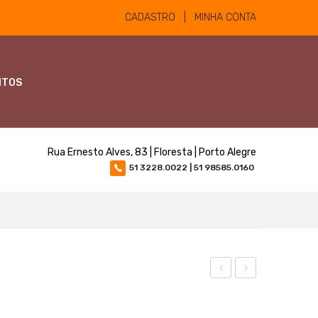
CADASTRO | MINHA CONTA
NTOS
Rua Ernesto Alves, 83 | Floresta | Porto Alegre
51 3228.0022 | 51 98585.0160
20ml
MO
Horse