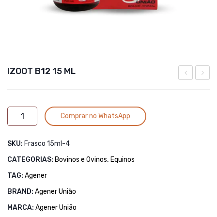
IZOOT B12 15 ML
INJETAVEL
05grs
50
Alternative:
IZOOT
ML
Comprar no WhatsApp
B12
15
SKU:
Frasco 15ml-4
ML
quantidade
CATEGORIAS:
Bovinos e Ovinos
,
Equinos
TAG:
Agener
BRAND:
Agener União
MARCA:
Agener União