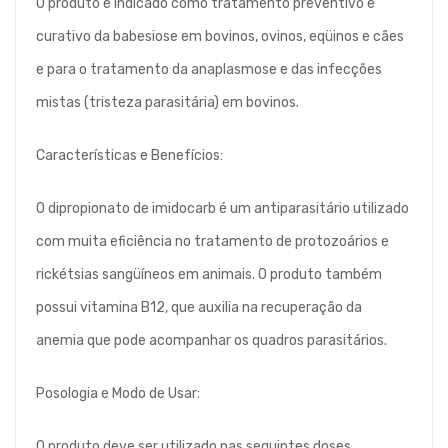
O produto é indicado como tratamento preventivo e
curativo da babesiose em bovinos, ovinos, eqüinos e cães
e para o tratamento da anaplasmose e das infecções
mistas (tristeza parasitária) em bovinos.
Características e Benefícios:
O dipropionato de imidocarb é um antiparasitário utilizado
com muita eficiência no tratamento de protozoários e
rickétsias sangüíneos em animais. O produto também
possui vitamina B12, que auxilia na recuperação da
anemia que pode acompanhar os quadros parasitários.
Posologia e Modo de Usar:
O produto deve ser utilizado nas seguintes doses