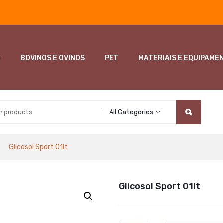
S
BOVINOS E OVINOS
PET
MATERIAIS E EQUIPAME
All Categories
Glicosol Sport 01lt
Glicosol Sport 01lt