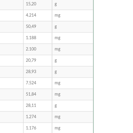
15,20
g
4.214
mg
50,49
g
1.188
mg
2.100
mg
20,79
g
28,93
g
7.524
mg
51,84
mg
28,11
g
1.274
mg
1.176
mg