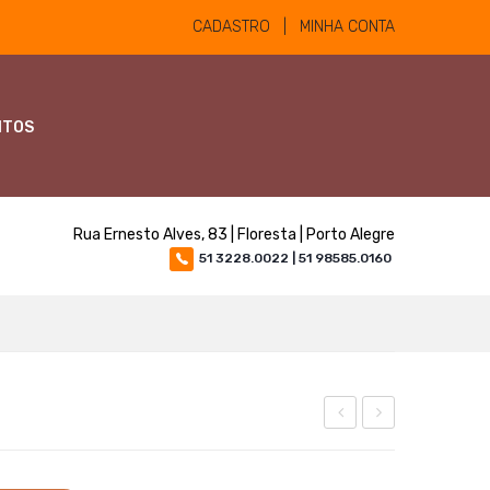
CADASTRO | MINHA CONTA
NTOS
Rua Ernesto Alves, 83 | Floresta | Porto Alegre
51 3228.0022 | 51 98585.0160
Gold
simples
01lt
com