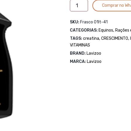
Glicosol
Comprar no Wh
Sport
01lt
SKU:
Frasco 01lt-41
quantidade
CATEGORIAS:
Equinos
,
Rações 
TAGS:
creatina
,
CRESCIMENTO
,
VITAMINAS
BRAND:
Lavizoo
MARCA:
Lavizoo