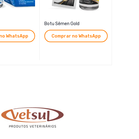
Botu Sêmen Gold
BotuMix Ar
no WhatsApp
Comprar no WhatsApp
Compr