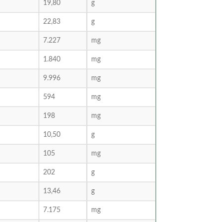
19,80
g
22,83
g
7.227
mg
1.840
mg
9.996
mg
594
mg
198
mg
10,50
g
105
mg
202
g
13,46
g
7.175
mg