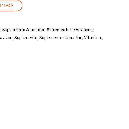
Alternative:
regulagem,
atsApp
8
mm,
preto
e Suplemento Alimentar
,
Suplementos e Vitaminas
e
lavizoo
,
Suplemento
,
Suplemento alimentar.
,
Vitamina.
,
amarelo,
VONDER
–
Buçal