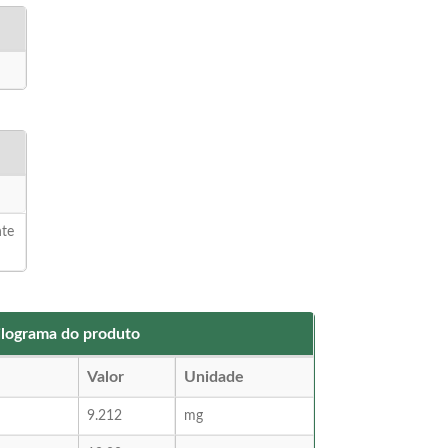
nte
kilograma do produto
Valor
Unidade
9.212
mg