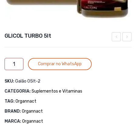
GLICOL TURBO 5lt
TURBO
TURB
1,5lt
01lt
Alternative:
GLICOL
Comprar no WhatsApp
TURBO
5lt
SKU:
Galão 05lt-2
quantidade
CATEGORIA:
Suplementos e Vitaminas
TAG:
Organnact
BRAND:
Organnact
MARCA:
Organnact