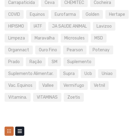
Carrapaticida
Ceva
CHEMITEC
Cocheira
COVID
Equinos
Eurofarma
Golden
Hertape
HIPISMO
IATF
JA SAUDE ANIMAL
Lavizoo
Limpeza
Maravalha
Microsules
MSD
Organnact
Ouro Fino
Pearson
Potenay
Prado
Ração
SM
Suplemento
Suplemento Alimentar.
Supra
Ucb
Uniao
Vac. Equinos
Vallee
Vermifugo
Vetnil
Vitamina.
VITAMINAS
Zoetis