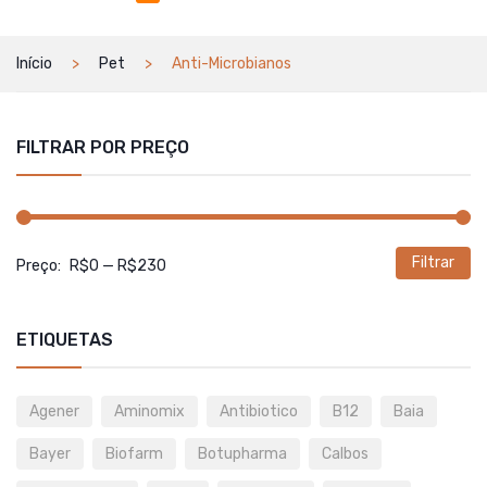
Início
Pet
Anti-Microbianos
FILTRAR POR PREÇO
Filtrar
P
P
Preço:
R$0
—
R$230
m
m
ETIQUETAS
Agener
Aminomix
Antibiotico
B12
Baia
Bayer
Biofarm
Botupharma
Calbos