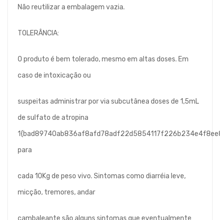
Não reutilizar a embalagem vazia.
TOLERÂNCIA:
O produto é bem tolerado, mesmo em altas doses. Em
caso de intoxicação ou
suspeitas administrar por via subcutânea doses de 1,5mL
de sulfato de atropina
1{bad89740ab836af8afd78adf22d5854117f226b234e4f8ee
para
cada 10Kg de peso vivo. Sintomas como diarréia leve,
micção, tremores, andar
cambaleante são alguns sintomas que eventualmente