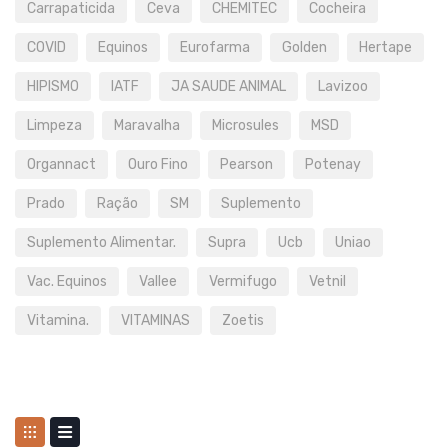
Carrapaticida
Ceva
CHEMITEC
Cocheira
COVID
Equinos
Eurofarma
Golden
Hertape
HIPISMO
IATF
JA SAUDE ANIMAL
Lavizoo
Limpeza
Maravalha
Microsules
MSD
Organnact
Ouro Fino
Pearson
Potenay
Prado
Ração
SM
Suplemento
Suplemento Alimentar.
Supra
Ucb
Uniao
Vac. Equinos
Vallee
Vermifugo
Vetnil
Vitamina.
VITAMINAS
Zoetis