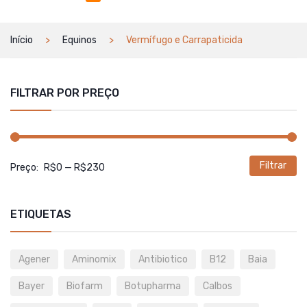
Início
Equinos
Vermífugo e Carrapaticida
FILTRAR POR PREÇO
Filtrar
P
P
Preço:
R$0
—
R$230
m
m
ETIQUETAS
Agener
Aminomix
Antibiotico
B12
Baia
Bayer
Biofarm
Botupharma
Calbos