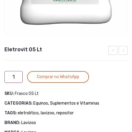
Eletrovit 05 Lt
Horse
01
Pasta
Lt
Alternative:
Eletrovit
Oral
Comprar no WhatsApp
05
Lt
SKU:
Frasco 05 Lt
quantidade
CATEGORIAS:
Equinos
,
Suplementos e Vitaminas
TAGS:
eletrolitico
,
lavizoo
,
repositor
BRAND:
Lavizoo