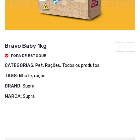
Bravo Baby 1kg
50C
Formu
FORA DE ESTOQUE
10ML
Cães
CATEGORIAS:
Pet
,
Rações
,
Todos os produtos
Adult
TAGS:
filhote
,
ração
Frang
BRAND:
Supra
&
MARCA:
Supra
Arroz
15kg