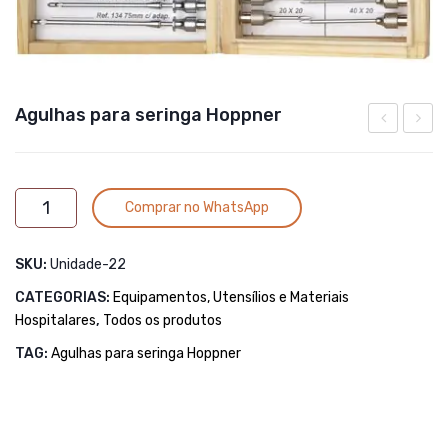
Agulhas para seringa Hoppner
de
FLUA
Isopor
2,5%
Alternative:
Agulhas
Simples
POUR
Comprar no WhatsApp
para
7lt
ON
seringa
1
SKU:
Unidade-22
Hoppner
LITRO
quantidade
CATEGORIAS:
Equipamentos, Utensílios e Materiais
Hospitalares
,
Todos os produtos
TAG:
Agulhas para seringa Hoppner