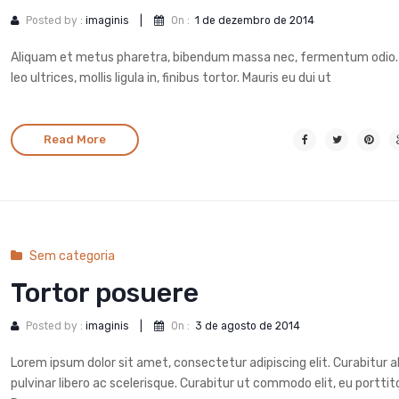
Posted by :
imaginis
|
On :
1 de dezembro de 2014
Aliquam et metus pharetra, bibendum massa nec, fermentum odio.
leo ultrices, mollis ligula in, finibus tortor. Mauris eu dui ut
Read More
Sem categoria
Tortor posuere
Posted by :
imaginis
|
On :
3 de agosto de 2014
Lorem ipsum dolor sit amet, consectetur adipiscing elit. Curabitur a
pulvinar libero ac scelerisque. Curabitur ut commodo elit, eu porttito