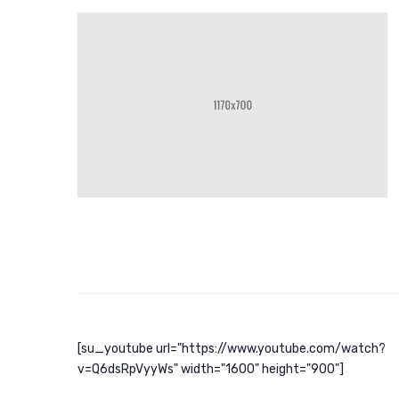
[su_youtube url="https://www.youtube.com/watch?
v=Q6dsRpVyyWs" width="1600" height="900"]